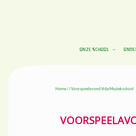
Skip
Skip
to
to
navigation
content
ONZE SCHOOL
ONDE
Home
/ / Voorspeelavond Vrije Muziekschool
VOORSPEELAVO