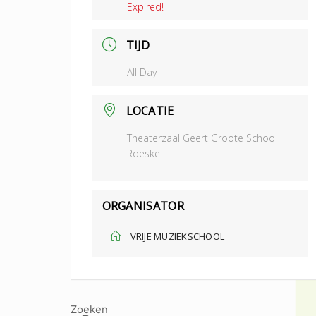
Expired!
TIJD
All Day
LOCATIE
Theaterzaal Geert Groote School
Roeske
ORGANISATOR
VRIJE MUZIEKSCHOOL
Zoeken