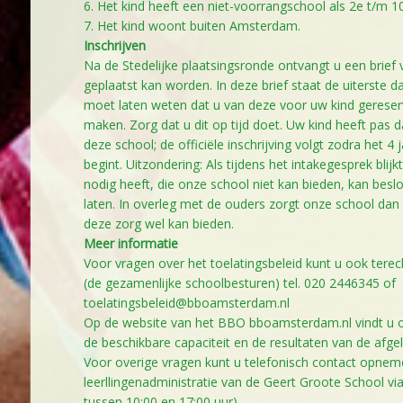
6. Het kind heeft een niet-voorrangschool als 2e t/m 
7. Het kind woont buiten Amsterdam.
Inschrijven
Na de Stedelijke plaatsingsronde ontvangt u een brief
geplaatst kan worden. In deze brief staat de uiterste
moet laten weten dat u van deze voor uw kind gereserv
maken. Zorg dat u dit op tijd doet. Uw kind heeft pas d
deze school; de officiële inschrijving volgt zodra het 4 
begint. Uitzondering: Als tijdens het intakegesprek blijk
nodig heeft, die onze school niet kan bieden, kan besl
laten. In overleg met de ouders zorgt onze school dan
deze zorg wel kan bieden.
Meer informatie
Voor vragen over het toelatingsbeleid kunt u ook tere
(de gezamenlijke schoolbesturen) tel. 020 2446345 of
toelatingsbeleid@bboamsterdam.nl
Op de website van het BBO
bboamsterdam.nl
vindt u 
de beschikbare capaciteit en de resultaten van de afge
Voor overige vragen kunt u telefonisch contact opne
leerllingenadministratie van de Geert Groote School vi
tussen 10:00 en 17:00 uur)