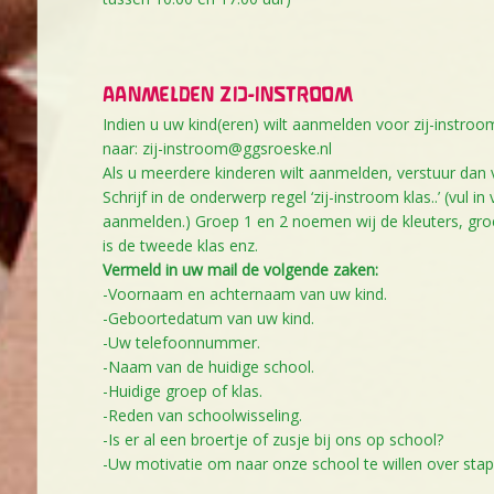
AANMELDEN ZIJ-INSTROOM
Indien u uw kind(eren) wilt aanmelden voor zij-instroo
naar:
zij-instroom@ggsroeske.nl
Als u meerdere kinderen wilt aanmelden, verstuur dan v
Schrijf in de onderwerp regel ‘zij-instroom klas..’ (vul i
aanmelden.) Groep 1 en 2 noemen wij de kleuters, groe
is de tweede klas enz.
Vermeld in uw mail de volgende zaken:
-Voornaam en achternaam van uw kind.
-Geboortedatum van uw kind.
-Uw telefoonnummer.
-Naam van de huidige school.
-Huidige groep of klas.
-Reden van schoolwisseling.
-Is er al een broertje of zusje bij ons op school?
-Uw motivatie om naar onze school te willen over sta