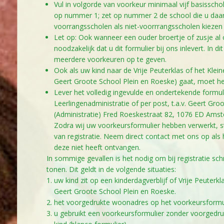
Vul in volgorde van voorkeur minimaal vijf basisscho
op nummer 1; zet op nummer 2 de school die u daarn
voorrangsscholen als niet-voorrrangsscholen kiezen
Let op: Ook wanneer een ouder broertje of zusje al o
noodzakelijk dat u dit formulier bij ons inlevert. In di
meerdere voorkeuren op te geven.
Ook als uw kind naar de Vrije Peuterklas of het Klei
Geert Groote School Plein en Roeske) gaat, moet he
Lever het volledig ingevulde en ondertekende formul
Leerlingenadministratie of per post, t.a.v. Geert Gr
(Administratie) Fred Roeskestraat 82, 1076 ED Ams
Zodra wij uw voorkeursformulier hebben verwerkt, st
van registratie. Neem direct contact met ons op als h
deze niet heeft ontvangen.
In sommige gevallen is het nodig om bij registratie schr
tonen. Dit geldt in de volgende situaties:
uw kind zit op een kinderdagverblijf of Vrije Peuterk
Geert Groote School Plein en Roeske.
het voorgedrukte woonadres op het voorkeursformulie
u gebruikt een voorkeursformulier zonder voorged