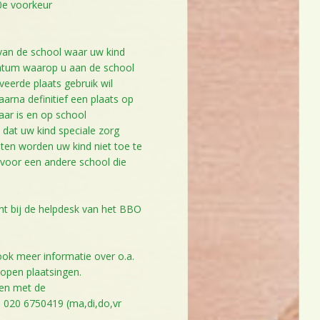
10e voorkeur
 van de school waar uw kind
 datum waarop u aan de school
eerde plaats gebruik wil
aarna definitief een plaats op
jaar is en op school
t dat uw kind speciale zorg
oten worden uw kind niet toe te
 voor een andere school die
cht bij de helpdesk van het BBO
ook meer informatie over o.a.
lopen plaatsingen.
men met de
a 020 6750419 (ma,di,do,vr