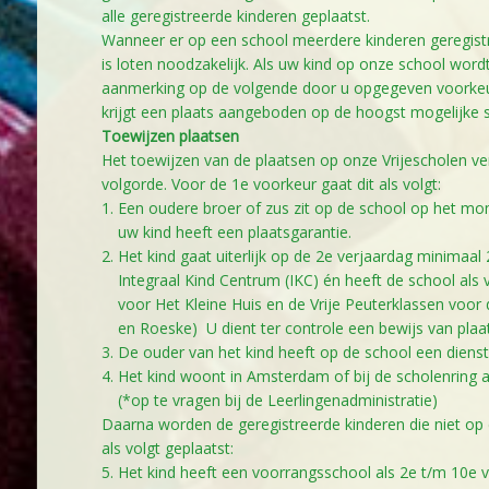
alle geregistreerde kinderen geplaatst.
Wanneer er op een school meerdere kinderen geregistre
is loten noodzakelijk. Als uw kind op onze school wordt
aanmerking op de volgende door u opgegeven voorkeur
krijgt een plaats aangeboden op de hoogst mogelijke 
Toewijzen plaatsen
Het toewijzen van de plaatsen op onze Vrijescholen ve
volgorde. Voor de 1e voorkeur gaat dit als volgt:
Een oudere broer of zus zit op de school op het mo
uw kind heeft een plaatsgarantie.
Het kind gaat uiterlijk op de 2e verjaardag minimaa
Integraal Kind Centrum (IKC) én heeft de school als 
voor Het Kleine Huis en de Vrije Peuterklassen voor
en Roeske) U dient ter controle een bewijs van plaa
De ouder van het kind heeft op de school een dienst
Het kind woont in Amsterdam of bij de scholenrin
(*op te vragen bij de Leerlingenadministratie)
Daarna worden de geregistreerde kinderen die niet op
als volgt geplaatst:
5. Het kind heeft een voorrangsschool als 2e t/m 10e 