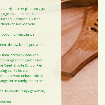
erd zijn dan er plaatsen zijn,
 uitgeloot, komt het in
school/- scholen. Elk kind
school van uw voorkeur.
rloopt in onderstaande
ment dat uw kind 4 jaar wordt;
l 2 maal per week naar een
voorrangsschool (geldt alleen
 de Geert Groote School Plein
tsing aan te leveren
verband voor onbepaalde tijd.
g aangesloten randgemeenten*
 de 1e voorkeur zijn gekomen,
voorkeur