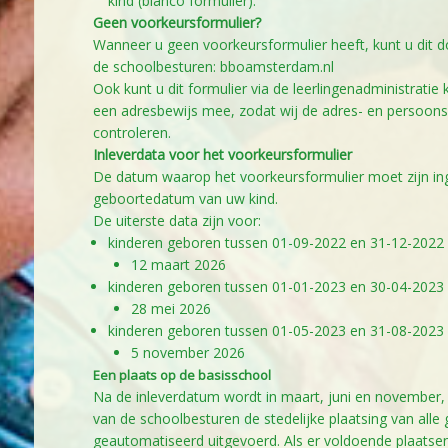
kind (blanco formulier).
Geen voorkeursformulier?
Wanneer u geen voorkeursformulier heeft, kunt u dit 
de schoolbesturen:
bboamsterdam.nl
Ook kunt u dit formulier via de leerlingenadministratie k
een adresbewijs mee, zodat wij de adres- en persoon
controleren.
Inleverdata voor het voorkeursformulier
De datum waarop het voorkeursformulier moet zijn ing
geboortedatum van uw kind.
De uiterste data zijn voor:
kinderen geboren tussen 01-09-2022 en 31-12-202
12 maart 2026
kinderen geboren tussen 01-01-2023 en 30-04-202
28 mei 2026
kinderen geboren tussen 01-05-2023 en 31-08-202
5 november 2026
Een plaats op de basisschool
Na de inleverdatum wordt in maart, juni en november,
van de schoolbesturen de stedelijke plaatsing van alle
geautomatiseerd uitgevoerd. Als er voldoende plaatse