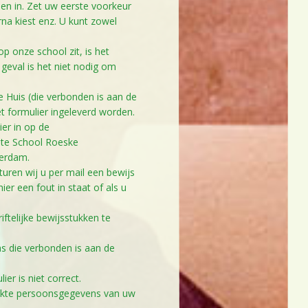
len in. Zet uw eerste voorkeur
a kiest enz. U kunt zowel
p onze school zit, is het
t geval is het niet nodig om
ne Huis (die verbonden is aan de
t formulier ingeleverd worden.
ier in op de
oote School Roeske
terdam.
uren wij u per mail een bewijs
ier een fout in staat of als u
iftelijke bewijsstukken te
las die verbonden is aan de
r is niet correct.
rukte persoonsgegevens van uw