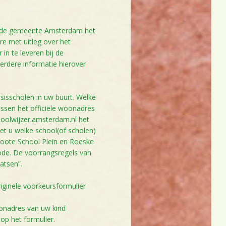
n de gemeente Amsterdam het
e met uitleg over het
 in te leveren bij de
verdere informatie hierover
sisscholen in uw buurt. Welke
ussen het officiële woonadres
oolwijzer.amsterdam.nl het
et u welke school(of scholen)
roote School Plein en Roeske
ode. De voorrangsregels van
atsen”.
riginele voorkeursformulier
onadres van uw kind
 op het formulier.