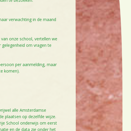
nden te bezoeken.
 naar verwachting in de maand
k van onze school, vertellen we
er gelegenheid om vragen te
 persoon per aanmelding, maar
 te komen).
 vrijwel alle Amsterdamse
de plaatsen op dezelfde wijze.
rije School onderwijs om eerst
atie en de data zie onder het