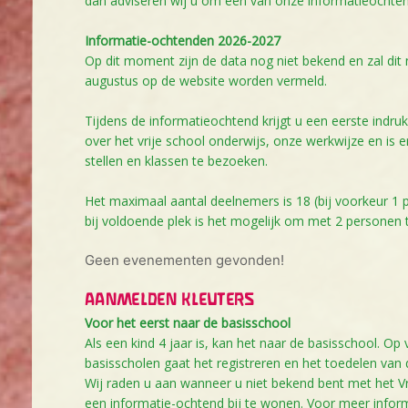
dan adviseren wij u om een van onze informatieochte
Informatie-ochtenden 2026-2027
Op dit moment zijn de data nog niet bekend en zal dit
augustus op de website worden vermeld.
Tijdens de informatieochtend krijgt u een eerste indru
over het vrije school onderwijs, onze werkwijze en is 
stellen en klassen te bezoeken.
Het maximaal aantal deelnemers is 18 (bij voorkeur 1
bij voldoende plek is het mogelijk om met 2 personen
Geen evenementen gevonden!
AANMELDEN KLEUTERS
Voor het eerst naar de basisschool
Als een kind 4 jaar is, kan het naar de basisschool. Op
basisscholen gaat het registreren en het toedelen van 
Wij raden u aan wanneer u niet bekend bent met het V
een informatie-ochtend bij te wonen. Voor meer inform