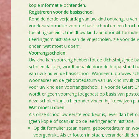
kopje informatie-ochtenden.
Registreren voor de basisschool
Rond de derde verjaardag van uw kind ontvangt u va
voorkeursformulier voor de basisschool en een brochur
toelatingsbeleid. U meldt uw kind aan door dit formulier
Leerlingadministratie van de Vrijescholen, zie voor de 
onder ”wat moet u doen”.
Voorrangsscholen
Uw kind kan voorrang hebben tot de dichtstbijzijnde ba
scholen dat zijn, wordt bepaald door de loopafstand t
van uw kind en de basisschool. Wanneer u op www.sch
woonadres en de geboortedatum van uw kind invult, zi
voor uw kind een voorrangsschool is. Voor de Geert G
wordt er geen voorrang toegepast op basis van postc
deze scholen kunt u hieronder vinden bij ”toewijzen pla
Wat moet u doen
Als onze school uw eerste voorkeur is, lever dan het o
(geen kopie of scan) in op de leerlingenadministratie.
Op dit formulier staan naam, geboortedatum en wo
voorgedrukt. Als er fouten in staan, verander dit dan