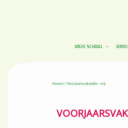
Skip
Skip
to
to
navigation
content
ONZE SCHOOL
ONDE
Home
/ / Voorjaarsvakantie – vrij
VOORJAARSVAKA