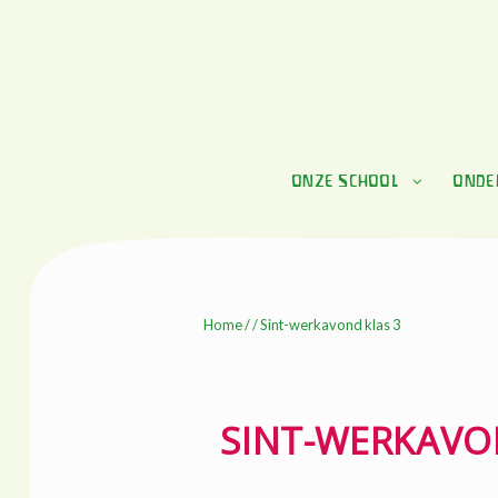
Skip
Skip
to
to
navigation
content
ONZE SCHOOL
ONDE
Home
/ / Sint-werkavond klas 3
SINT-WERKAVO