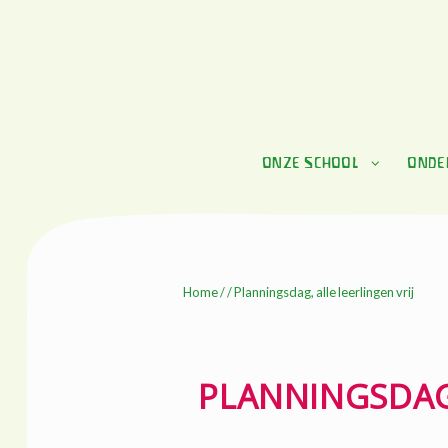
Skip
Skip
to
to
navigation
content
ONZE SCHOOL
ONDE
Home
/ / Planningsdag, alle leerlingen vrij
PLANNINGSDAG,